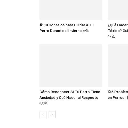
🐕 10 Consejos para Cuidar a Tu
¿Qué Hacer
Perro Durante el Invierno ❄️🐶
Tóxico? Guí
🐾⚠️
Cómo Reconocer Si Tu Perro Tiene
🐶5 Proble
Ansiedad y Qué Hacer al Respecto
en Perros 
🐶💭