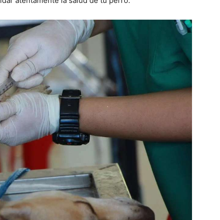
uidar atentamente la salud de tu perro.
–
Razas
de
Perros