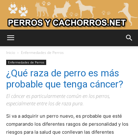
Adiestrar
Inicio
Enfermedades de Perros
Enfermedades de Perros
¿Qué raza de perro es más
Perros
probable que tenga cáncer?
El cáncer es particularmente común en los perros,
–
especialmente entre los de raza pura.
Si va a adquirir un perro nuevo, es probable que esté
comparando los diferentes rasgos de personalidad y los
Razas
riesgos para la salud que conllevan las diferentes