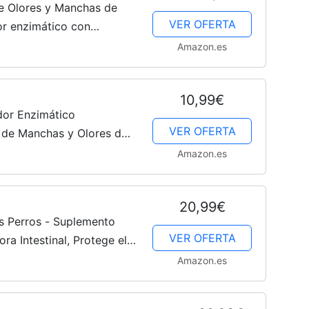
e Olores y Manchas de
Cachorros
VER OFERTA
or enzimático con
S, poder de limpieza.
Amazon.es
limina...
10,99€
dor Enzimático
VER OFERTA
 de Manchas y Olores de
Limpieza Pro-Bacterias,
Amazon.es
20,99€
 Perros - Suplemento
VER OFERTA
ora Intestinal, Protege el
y previene Enfermedades
Amazon.es