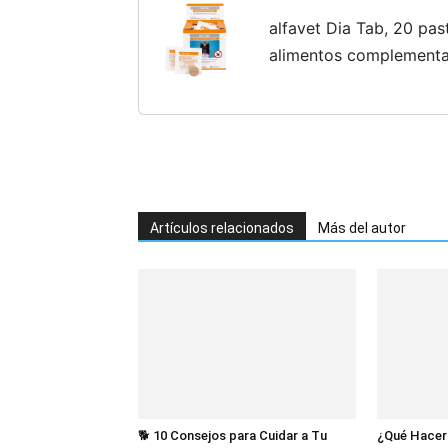
alfavet Dia Tab, 20 past
alimentos complementar
perros y gatos, compri
diarrea y vómitos
Artículos relacionados
Más del autor
🐕 10 Consejos para Cuidar a Tu
¿Qué Hacer