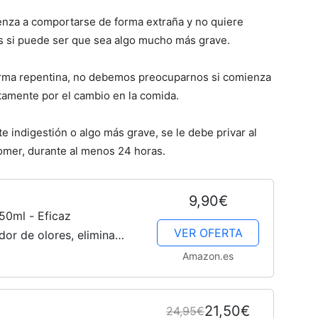
enza a comportarse de forma extraña y no quiere
s si puede ser que sea algo mucho más grave.
–
orma repentina, no debemos preocuparnos si comienza
tamente por el cambio en la comida.
 indigestión o algo más grave, se le debe privar al
Fotos
omer, durante al menos 24 horas.
9,90€
50ml - Eficaz
VER OFERTA
or de olores, elimina
de
s heces, el vómito y la
Amazon.es
mbras...
21,50€
24,95€