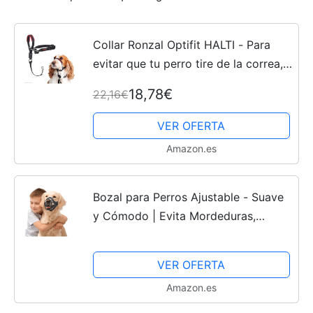
Collar Ronzal Optifit HALTI - Para
evitar que tu perro tire de la correa,
Ajustable y Ligero, con banda de
18,78€
22,16€
nariz acolchada. Adiestramiento
canino antitirones...
VER OFERTA
Amazon.es
Bozal para Perros Ajustable - Suave
y Cómodo | Evita Mordeduras,
Ladridos y Comer Basura
Entrenamiento y Paseos Seguros
VER OFERTA
Amazon.es