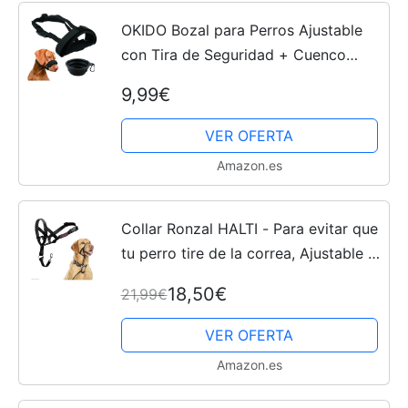
OKIDO Bozal para Perros Ajustable
con Tira de Seguridad + Cuenco
Plegable | Bozales para Perros
9,99€
Pequeños, Medianos y Grandes, Ideal
para Adiestramiento (M)
VER OFERTA
Amazon.es
Collar Ronzal HALTI - Para evitar que
tu perro tire de la correa, Ajustable y
Ligero, con banda de nariz
18,50€
21,99€
acolchada. Adiestramiento canino
antitirones collar...
VER OFERTA
Amazon.es