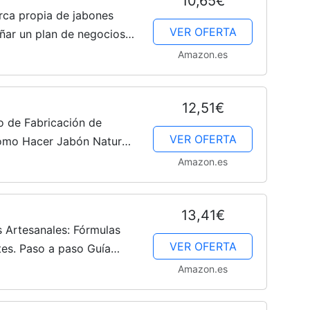
10,65€
ca propia de jabones
VER OFERTA
ñar un plan de negocios y
idos, sólidos, bombas y
Amazon.es
12,51€
 de Fabricación de
VER OFERTA
ómo Hacer Jabón Natural,
r el Negocio desde tu
Amazon.es
les...
13,41€
 Artesanales: Fórmulas
VER OFERTA
tes. Paso a paso Guía
 hechos en Casa Libro
Amazon.es
bón...