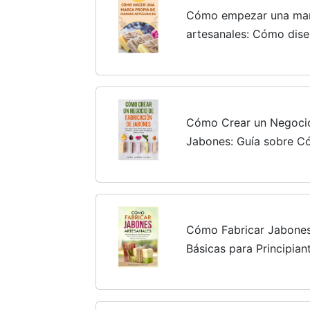
Cómo empezar una mar
artesanales: Cómo dise
recetas de jabones líqu
sales de baño
Cómo Crear un Negocio
Jabones: Guía sobre C
Venderlo y Hacer Crece
Hogar Jabones Artesana
Cómo Fabricar Jabones
Básicas para Principian
Detallada para Jabones
Jabón Hecho a Mano Ja