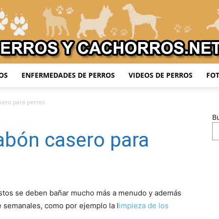
OS
ENFERMEDADES DE PERROS
VIDEOS DE PERROS
FOT
Adiestrar
sero para perros
B
abón casero para
Perros
stos se deben bañar mucho más a menudo y además
 semanales, como por ejemplo la l
impieza de los