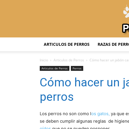
ARTICULOS DE PERROS
RAZAS DE PERR
Inicio
Articulos de Perros
Cómo hacer un jabón ca
Articulos de Perros
Perros
Cómo hacer un j
perros
Los perros no son como l
os gatos,
ya que e
se deben cumplir algunas reglas de higiene
oídos
que no se pueden posponer.