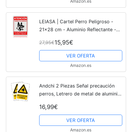
Amazon.es
LEIASA | Cartel Perro Peligroso -
21x28 cm - Aluminio Reflectante -
Grosor 0.8 mm - Señal Cuidado
15,95€
27,95€
Perros - Apto Exterior e Interior -
Impresión UV - Letrero...
VER OFERTA
Amazon.es
Andchi 2 Piezas Señal precaución
perros, Letrero de metal de aluminio,
impermeable, resistente a la
16,99€
decoloración, 20 x 30 cm
VER OFERTA
Amazon.es