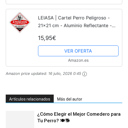
LEIASA | Cartel Perro Peligroso -
21x21 cm - Aluminio Reflectante -
Grosor 0.8 mm - Señal Cuidado
15,95€
Perros - Apto Exterior - Impresión
UV - Señal Aviso Perros...
VER OFERTA
Amazon.es
Amazon price updated:
16 julio, 2026 0:45
Artículos relacionados
Más del autor
¿Cómo Elegir el Mejor Comedero para
Tu Perro? 🍽️🐕