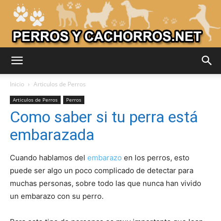
Adiestrar
Inicio
Articulos de Perros
Articulos de Perros
Perros
Como saber si tu perra está
Perros
embarazada
Cuando hablamos del
embarazo
en los perros, esto
–
puede ser algo un poco complicado de detectar para
muchas personas, sobre todo las que nunca han vivido
un embarazo con su perro.
Razas