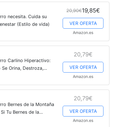
19,85€
20,90€
rro necesita. Cuida su
–
VER OFERTA
enestar (Estilo de vida)
Amazon.es
20,79€
Fotos
ro Carlino Hiperactivo:
VER OFERTA
 Se Orina, Destroza,
ruñe o Tira Correa
Amazon.es
de
20,79€
rro Bernes de la Montaña
VER OFERTA
Si Tu Bernes de la
roza, Muerde, Ladra,
Amazon.es