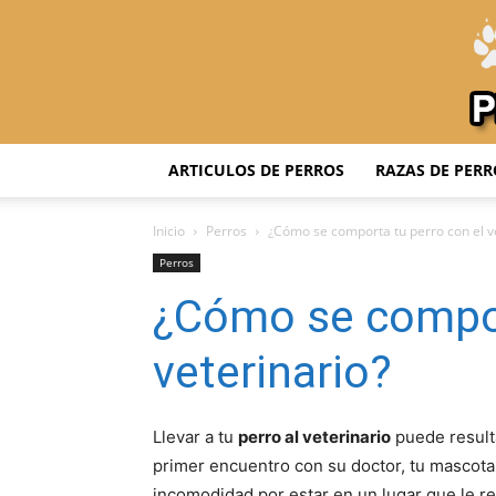
ARTICULOS DE PERROS
RAZAS DE PERR
Inicio
Perros
¿Cómo se comporta tu perro con el v
Perros
¿Cómo se compor
veterinario?
Llevar a tu
perro al veterinario
puede result
primer encuentro con su doctor, tu mascota
incomodidad por estar en un lugar que le r