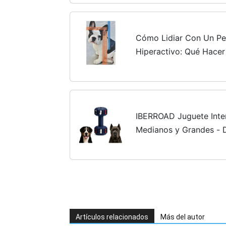
Salta, Gruñe o Tira Cor
Cómo Lidiar Con Un Pe
Hiperactivo: Qué Hacer
Orina, Destroza, Muerde
Tira Correa
IBERROAD Juguete Inter
Medianos y Grandes - 
para Perros - Juguetes 
Artículos relacionados
Más del autor