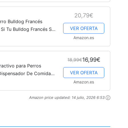
rea
Cachorros
20,79€
rro Bulldog Francés
VER OFERTA
 Si Tu Bulldog Francés Se
, Ladra, Salta, Gruñe o
Amazon.es
16,99€
18,99€
activo para Perros
VER OFERTA
Dispensador De Comida
para Perros.
Amazon.es
Amazon price updated:
14 julio, 2026 6:53