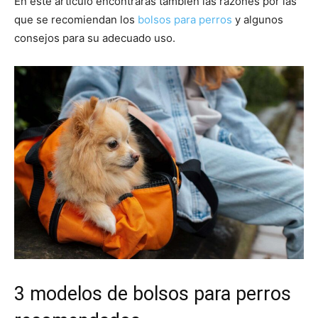
En este artículo encontrarás también las razones por las
que se recomiendan los
bolsos para perros
y algunos
de
consejos para su adecuado uso.
Perros
–
Fotos
3 modelos de bolsos para perros
de