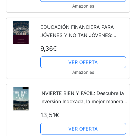
Amazon.es
EDUCACIÓN FINANCIERA PARA
JÓVENES Y NO TAN JÓVENES:
Descubre de una manera sencilla
9,36€
como mejorar tu propia economía
VER OFERTA
Amazon.es
INVIERTE BIEN Y FÁCIL: Descubre la
Inversión Indexada, la mejor manera
de invertir para asegurarte un Futuro
13,51€
mejor
VER OFERTA