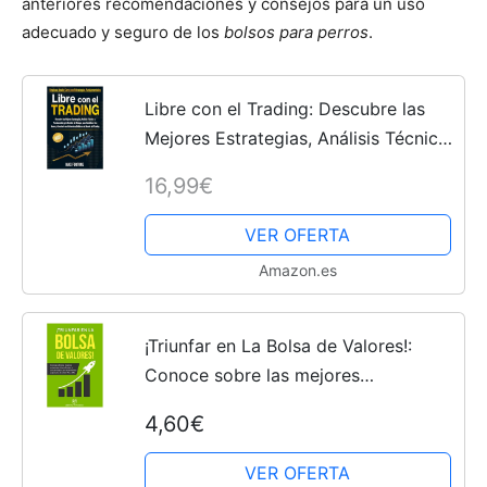
anteriores recomendaciones y consejos para un uso
adecuado y seguro de los
bolsos para perros
.
Libre con el Trading: Descubre las
Mejores Estrategias, Análisis Técnico
y Fundamental, y la Gestión de
16,99€
Riesgos para Establecer las Bases y
Construir una...
VER OFERTA
Amazon.es
¡Triunfar en La Bolsa de Valores!:
Conoce sobre las mejores
estrategias diversificadas y
4,60€
concentradas con rendimientos
esperados de entre 9% a 20%.
VER OFERTA