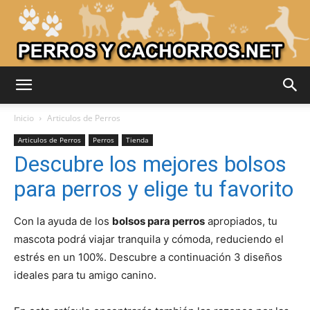
Adiestrar
Inicio
Articulos de Perros
Articulos de Perros
Perros
Tienda
Descubre los mejores bolsos
Perros
para perros y elige tu favorito
Con la ayuda de los
bolsos para perros
apropiados, tu
–
mascota podrá viajar tranquila y cómoda, reduciendo el
estrés en un 100%. Descubre a continuación 3 diseños
ideales para tu amigo canino.
Razas