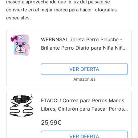
mascota aprovechando que la luz del paisaje se
convierte en el mejor marco para hacer fotografías
especiales.
WERNNSAI Libreta Perro Peluche -
Brillante Perro Diario para Niña Niños
Regalo Bordado A5 Secreto Forrado
Cuaderno Escuela Oficina Escritura
VER OFERTA
Dibujo Bloc de...
Amazon.es
ETACCU Correa para Perros Manos
Libres, Cinturón para Pasear Perros
para 2 Perros con Asas Dobles
25,99€
Acolchadas y Correas Elásticas
Retráctiles, Correa...
VER OFERTA