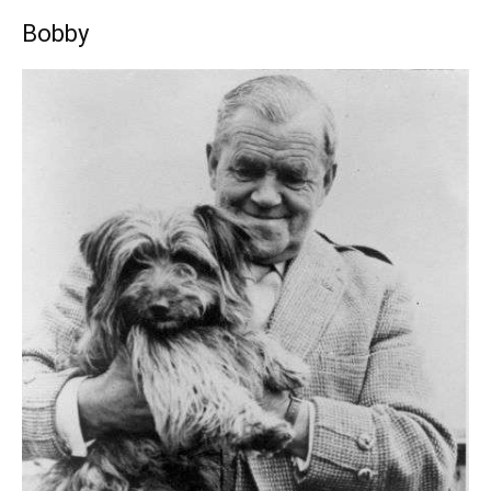
Bobby
de
Perros
–
Fotos
de