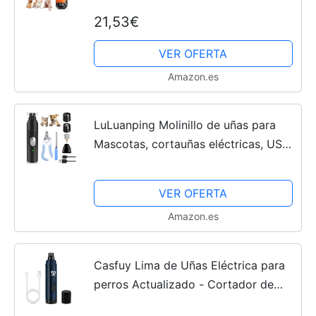
Cortador De Uñas Eléctrico,
21,53€
Cortauñas Electrico para Perros con
Luz Led, Recargable Lima...
VER OFERTA
Amazon.es
LuLuanping Molinillo de uñas para
Mascotas, cortauñas eléctricas, USB
Rechargeable, Silenciosa, 2
velocidades, Cuidado de Patas Gatos
VER OFERTA
y Perros de Todos los...
Amazon.es
Casfuy Lima de Uñas Eléctrica para
perros Actualizado - Cortador de
uñas Eléctrico Recargable de 2