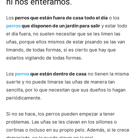
ni nos enteramos.
de
Los
perros que están fuera de casa todo el día
o los
perros
que disponen de un jardín para salir
y estar todo
el día fuera, no suelen necesitar que se les limen las
uñas, porque ellos mismos de estar pisando se las van
Perros
limando, de todas formas, si es cierto que hay que
estarlos vigilando de todas formas.
–
Los
perros
que están dentro de casa
no tienen la misma
suerte y no puede limarse las uñas de manera tan
sencilla, por lo que necesitan que sus dueños lo hagan
periódicamente.
Fotos
Si no se hace, los perros pueden empezar a tener
problemas. Las uñas se les clavan en los sillones o
de
cortinas o incluso en su propio pelo. Además, si le crece
demasiado, se le puede clavar en la piel.