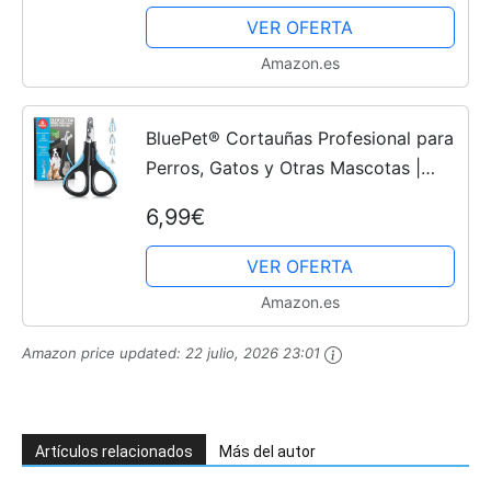
Velocidades para Mascotas, Cuidado
VER OFERTA
y Alisado de Patas para...
Amazon.es
BluePet® Cortauñas Profesional para
Perros, Gatos y Otras Mascotas |
Variantes para Cada Animal | Tijeras
6,99€
de uñas | Cortaúñas Perro | Tijeras
para Garras |...
VER OFERTA
Amazon.es
Amazon price updated:
22 julio, 2026 23:01
Artículos relacionados
Más del autor