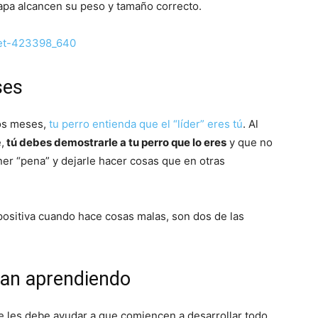
tapa alcancen su peso y tamaño correcto.
–
ses
Fotos
os meses,
tu perro entienda que el “líder” eres tú
. Al
,
tú debes demostrarle a tu perro que lo eres
y que no
er “pena” y dejarle hacer cosas que en otras
de
ositiva cuando hace cosas malas, son dos de las
van aprendiendo
Cachorros
se les debe ayudar a que comiencen a desarrollar todo