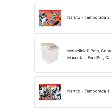
Naruto - Temporada 2
Mobiclinic® Pets, Cont
Mascotas, FeedPet, Cap
hermético, 23x25,5x36,
medidor, con Ruedas,...
Naruto - Temporada 1