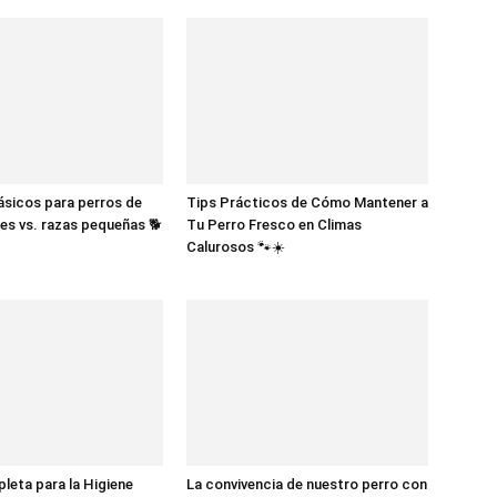
sicos para perros de
Tips Prácticos de Cómo Mantener a
es vs. razas pequeñas 🐕
Tu Perro Fresco en Climas
Calurosos 🐾☀️
eta para la Higiene
La convivencia de nuestro perro con