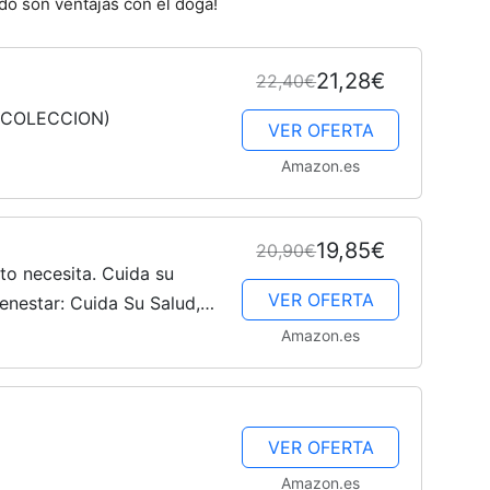
odo son ventajas con el doga!
21,28€
22,40€
N COLECCION)
VER OFERTA
Amazon.es
19,85€
20,90€
to necesita. Cuida su
VER OFERTA
ienestar: Cuida Su Salud,
r / Take Care of Its
Amazon.es
VER OFERTA
Amazon.es