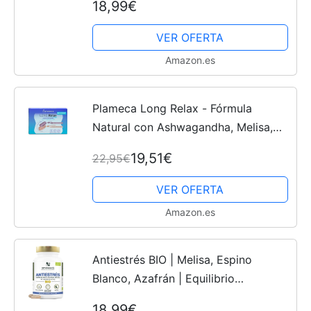
18,99€
Té Blanco, Tulsi, – Para estados leves
Ansiedad,...
VER OFERTA
Amazon.es
Plameca Long Relax - Fórmula
Natural con Ashwagandha, Melisa,
Pasiflora, Gaba, Magnesio, Vitamina
19,51€
22,95€
B6 y B12 - Relax y Tranquilidad - 1
Solo Comprimido para...
VER OFERTA
Amazon.es
Antiestrés BIO | Melisa, Espino
Blanco, Azafrán | Equilibrio
Emocional, Relajación, Reduce la
18,99€