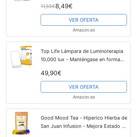
a Reducir el Estrés y la Ansiedad,
8,49€
11,55€
Mejora el Descanso - Combinable
con melatonina o...
VER OFERTA
Amazon.es
Top Life Lámpara de Luminoterapia
10,000 lux - Manténgase en forma
durante toda la temporada -
49,90€
Lámpara de luz diurna de espectro
completo - Mejora el estado...
VER OFERTA
Amazon.es
Good Mood Tea - Hiperico Hierba de
San Juan Infusion - Mejora Estado de
Animo - Te Verde, Salvia, Calendula,