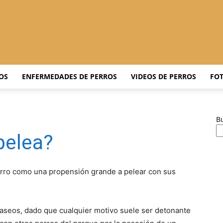
Adiestrar
OS
ENFERMEDADES DE PERROS
VIDEOS DE PERROS
FOT
B
Perros
pelea?
erro como una propensión grande a pelear con sus
–
paseos, dado que cualquier motivo suele ser detonante