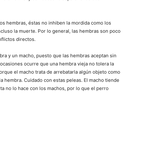
–
dos hembras, éstas no inhiben la mordida como los
cluso la muerte. Por lo general, las hembras son poco
flictos directos.
Fotos
ra y un macho, puesto que las hembras aceptan sin
 ocasiones ocurre que una hembra vieja no tolera la
rque el macho trata de arrebatarla algún objeto como
e la hembra. Cuidado con estas peleas. El macho tiende
de
ta no lo hace con los machos, por lo que el perro
Cachorros