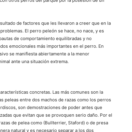
 con otros perros del parque por la posesión de un
Razas
sultado de factores que les llevaron a creer que en la
 problemas. El perro peleón se hace, no nace, y es
s pautas de comportamiento equilibradas y no
tados emocionales más importantes en el perro. En
sivo se manifiesta abiertamente a la menor
de
nimal ante una situación extrema.
aracterísticas concretas. Las más comunes son la
Perros
las peleas entre dos machos de razas como los perros
mordiscos, son demostraciones de poder antes que
lizadas que evitan que se provoquen serio daño. Por el
razas de pelea como (Bullterrier, Staford) o de presa
nera natural y es necesario separar a los dos