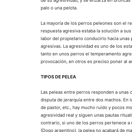
de su agresividad, y se enzarza en broncas
palo o una pelota.
La mayoría de los perros peleones son el re
respuesta agresiva estaba la solución a sus
labor del propietario conducirlo hacia una
agresivas. La agresividad es uno de los es
tanto en unos perros el temperamento agre
provocación, en otros es preciso poner al a
TIPOS DE PELEA
Las peleas entre perros responden a unas c
disputa de jerarquía entre dos machos. En 
de pastor, etc., hay mucho ruido y pocos 
agresividad real y siguen unas pautas ritua
contrario, si uno de los perros pertenece a 
(Dogo argentino), la pelea no acabará de ma