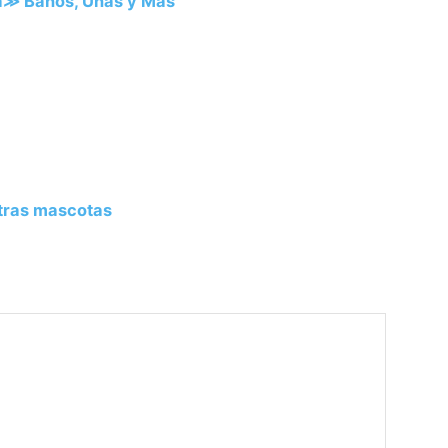
na≫ Baños, Uñas y Más
otras mascotas