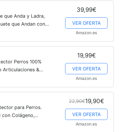
39,99€
e que Anda y Ladra,
VER OFERTA
guete que Andan con
Robot Interactivos Perro
Amazon.es
...
19,99€
tector Perros 100%
VER OFERTA
o Articulaciones &
io en Polvo con MSM y
Amazon.es
alcio,...
19,90€
22,90€
ctor para Perros.
VER OFERTA
al con Colágeno,
co y Cúrcuma.
Amazon.es
o para Caderas,...