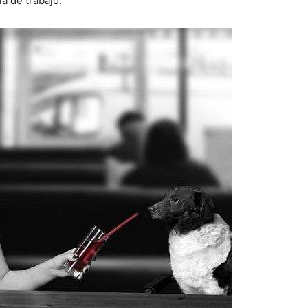
a de trabajo.
–
Razas
de
Perros