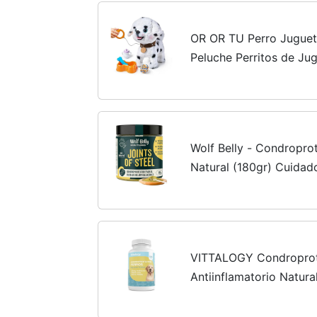
OR OR TU Perro Juguet
Peluche Perritos de Ju
Correa, Realista Perro 
Juguetes Niños 3 4 5 6+
Wolf Belly - Condropro
Natural (180gr) Cuidad
Huesos, Antiinflamator
Mejillón Verde, Rico en C
VITTALOGY Condroprote
Antiinflamatorio Natur
Condroitina, Hialuróni
Complemento Alimentici