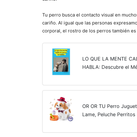
Tu perro busca el contacto visual en mucho
cariño. Al igual que las personas expresam
corporal, el rostro de los perros también e
LO QUE LA MENTE CA
HABLA: Descubre el Mé
descodificación de los 
comportamientos y en
OR OR TU Perro Juguet
Lame, Peluche Perrito
con Correa, Interactiv
4 5 6+ Años Regalo