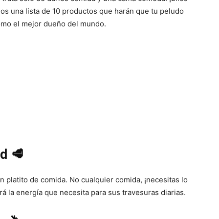
–
os una lista de 10 productos que harán que tu peludo
como el mejor dueño del mundo.
Razas
de
ad 🥩
n platito de comida. No cualquier comida, ¡necesitas lo
Perros
á la energía que necesita para sus travesuras diarias.