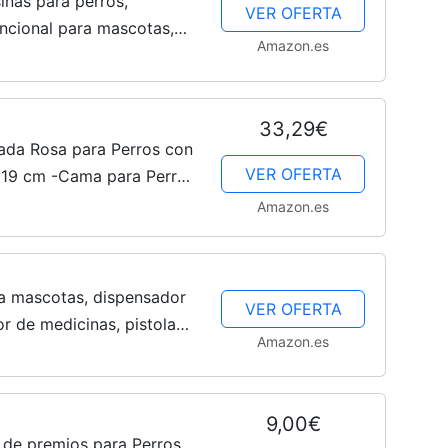
inas para perros,
VER OFERTA
uncional para mascotas,
Amazon.es
 y aventuras. Bolsa
ar con...
33,29€
ada Rosa para Perros con
VER OFERTA
x19 cm -Cama para Perros
os
Amazon.es
ra mascotas, dispensador
VER OFERTA
r de medicinas, pistola
Amazon.es
 y gatos, punta suave,
9,00€
r de premios para Perros