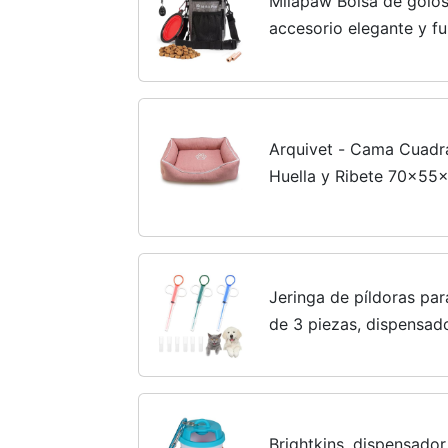
Milapaw Bolsa de golos
accesorio elegante y f
para paseos, caminatas
impermeable para camin
Arquivet - Cama Cuadr
Huella y Ribete 70x55
- Accesorios para Perr
Jeringa de píldoras pa
de 3 piezas, dispensado
de píldoras para perros
jeringa,...
Brightkins, dispensado