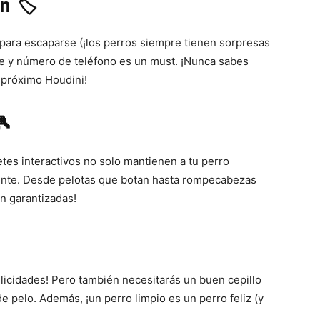
n 🏷️
 para escaparse (¡los perros siempre tienen sorpresas
–
re y número de teléfono es un must. ¡Nunca sabes
 próximo Houdini!
🎾
Fotos
etes interactivos no solo mantienen a tu perro
ente. Desde pelotas que botan hasta rompecabezas
n garantizadas!
de
¡felicidades! Pero también necesitarás un buen cepillo
de pelo. Además, ¡un perro limpio es un perro feliz (y