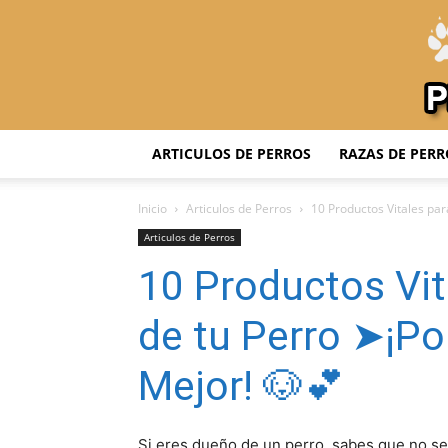
ARTICULOS DE PERROS
RAZAS DE PERR
Inicio
Articulos de Perros
10 Productos Vitales par
Articulos de Perros
10 Productos Vit
de tu Perro ➤¡Po
Mejor! 🐶💕
Si eres dueño de un perro, sabes que no se