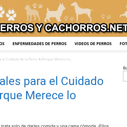
OS
ENFERMEDADES DE PERROS
VIDEOS DE PERROS
FOT
Adiestrar
a el Cuidado de tu Perro ➤¡Porque Merece lo...
B
ales para el Cuidado
Perros
rque Merece lo
 trata solo de darles comida y una cama cómoda. ¡Ellos