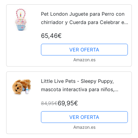
Pet London Juguete para Perro con
chirriador y Cuerda para Celebrar el
cumpleaños de tu Perro o Regalo de
65,46€
adopción
VER OFERTA
Amazon.es
Little Live Pets - Sleepy Puppy,
mascota interactiva para niños,
perrito de juguete realista, perro de
69,95€
84,95€
peluche que duerme, es blandito y
tiene sonido, a...
VER OFERTA
Amazon.es