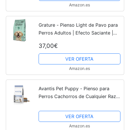
Amazon.es
Grature - Pienso Light de Pavo para
Perros Adultos | Efecto Saciante |
Bajo en Grasas | con Cereales
37,00€
Completos | Libre de OGM |
Protección Articular, 12 kg
VER OFERTA
Amazon.es
Avantis Pet Puppy - Pienso para
Perros Cachorros de Cualquier Raza
- 3 kg - Comida Apta para Madres
Embarazadas y Lactantes -
VER OFERTA
Altamente Digestiva con Pollo,...
Amazon.es