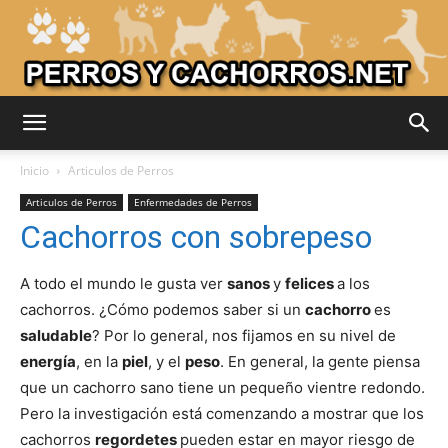
Adiestrar
Inicio
Articulos de Perros
Articulos de Perros
Enfermedades de Perros
Cachorros con sobrepeso
Perros
A todo el mundo le gusta ver
sanos
y
felices
a los
cachorros. ¿Cómo podemos saber si un
cachorro
es
–
saludable
? Por lo general, nos fijamos en su nivel de
energía
, en la
piel
, y el
peso
. En general, la gente piensa
que un cachorro sano tiene un pequeño vientre redondo.
Razas
Pero la investigación está comenzando a mostrar que los
cachorros
regordetes
pueden estar en mayor riesgo de