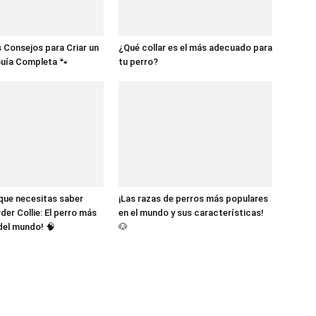
 Consejos para Criar un
¿Qué collar es el más adecuado para
Guía Completa 🐾
tu perro?
 que necesitas saber
¡Las razas de perros más populares
der Collie: El perro más
en el mundo y sus características!
 del mundo! 🧠
🐶