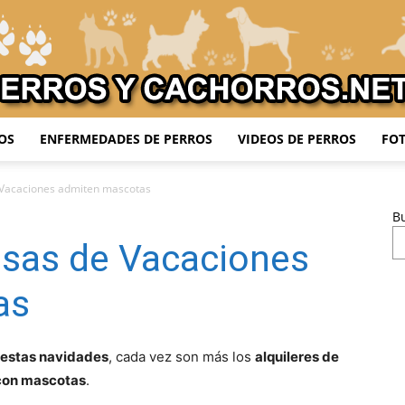
OS
ENFERMEDADES DE PERROS
VIDEOS DE PERROS
FOT
Adiestrar
Vacaciones admiten mascotas
B
sas de Vacaciones
Perros
as
e estas navidades
, cada vez son más los
alquileres de
con mascotas
.