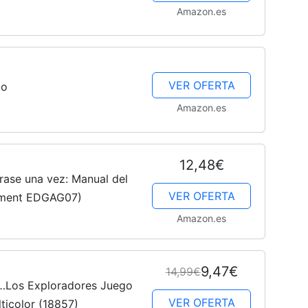
Amazon.es
–
VER OFERTA
do
Amazon.es
Fotos
12,48€
rase una vez: Manual del
VER OFERTA
aiment EDGAG07)
Amazon.es
de
9,47€
14,99€
…Los Exploradores Juego
VER OFERTA
ticolor (18857)