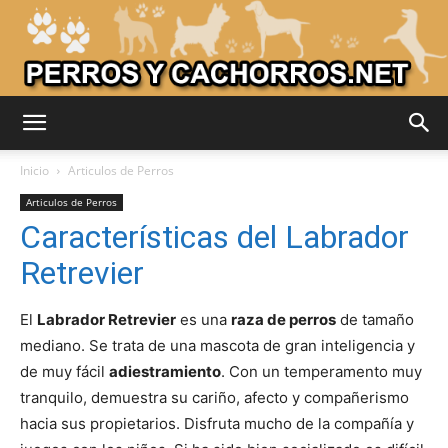
Adiestrar
Inicio
Articulos de Perros
Articulos de Perros
Características del Labrador
Perros
Retrevier
El
Labrador Retrevier
es una
raza de perros
de tamaño
–
mediano. Se trata de una mascota de gran inteligencia y
de muy fácil
adiestramiento
. Con un temperamento muy
tranquilo, demuestra su cariño, afecto y compañerismo
Razas
hacia sus propietarios. Disfruta mucho de la compañía y