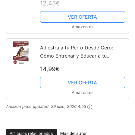
12,45€
de manera amorosa y amistosa sin
causarle estrés o daño...
VER OFERTA
Amazon.es
Adiestra a tu Perro Desde Cero:
Cómo Entrenar y Educar a tu
Mascota en Positivo. Guía Completa:
14,99€
Técnicas, Trucos y Habilidades para
el Adiestramiento Canino...
VER OFERTA
Amazon.es
Amazon price updated:
29 julio, 2026 4:53
Artículos relacionados
Más del autor