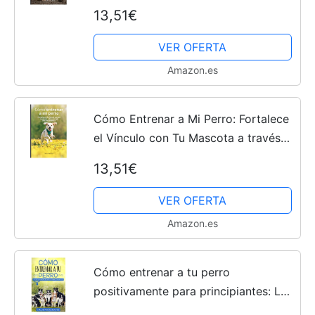
Lograr Resultados con Paciencia y
13,51€
Alegría
VER OFERTA
Amazon.es
Cómo Entrenar a Mi Perro: Fortalece
el Vínculo con Tu Mascota a través
del Entrenamiento
13,51€
VER OFERTA
Amazon.es
Cómo entrenar a tu perro
positivamente para principiantes: La
guía práctica para entrenar a tu perro