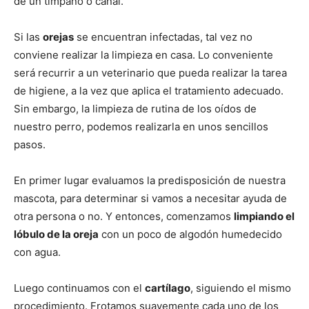
de un tímpano o canal.
de
Si las
orejas
se encuentran infectadas, tal vez no
conviene realizar la limpieza en casa. Lo conveniente
será recurrir a un veterinario que pueda realizar la tarea
de higiene, a la vez que aplica el tratamiento adecuado.
Perros
Sin embargo, la limpieza de rutina de los oídos de
nuestro perro, podemos realizarla en unos sencillos
pasos.
–
En primer lugar evaluamos la predisposición de nuestra
mascota, para determinar si vamos a necesitar ayuda de
otra persona o no. Y entonces, comenzamos
limpiando el
Fotos
lóbulo de la oreja
con un poco de algodón humedecido
con agua.
de
Luego continuamos con el
cartílago
, siguiendo el mismo
procedimiento. Frotamos suavemente cada uno de los