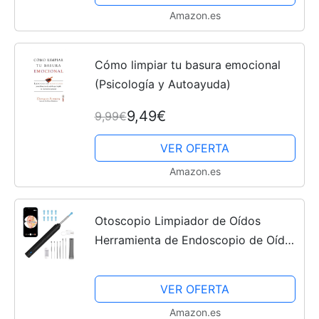
Amazon.es
Cómo limpiar tu basura emocional
(Psicología y Autoayuda)
9,49€
9,99€
VER OFERTA
Amazon.es
Otoscopio Limpiador de Oídos
Herramienta de Endoscopio de Oído
Limpiador de oídos Inalámbrico con
Cámara HD de 1080 P y 9 Orejeras
VER OFERTA
Intercambiables para...
Amazon.es