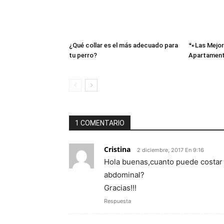
¿Qué collar es el más adecuado para
🐾Las Mejor
tu perro?
Apartamen
1 COMENTARIO
Cristina
2 diciembre, 2017 En 9:16
Hola buenas,cuanto puede costar 
abdominal?
Gracias!!!
Respuesta