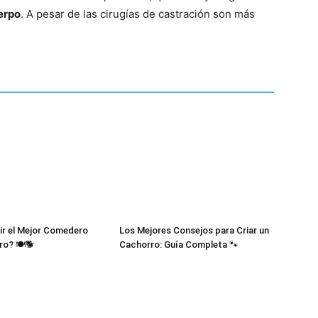
Cachorros
erpo
. A pesar de las cirugías de castración son más
ir el Mejor Comedero
Los Mejores Consejos para Criar un
ro? 🍽️🐕
Cachorro: Guía Completa 🐾