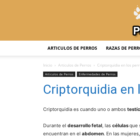
ARTICULOS DE PERROS
RAZAS DE PERR
Inicio
Articulos de Perros
Criptorquidia en los per
Articulos de Perros
Enfermedades de Perros
Criptorquidia en 
Criptorquidia es cuando uno o ambos
testí
Durante el
desarrollo fetal
, las
células
que 
encuentran en el
abdomen
. En las mujeres