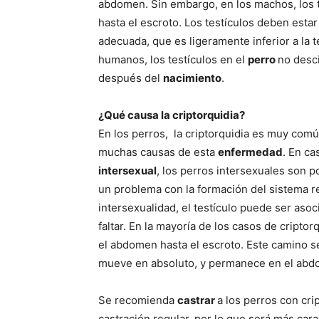
abdomen. Sin embargo, en los machos, los 
hasta el escroto. Los testículos deben esta
adecuada, que es ligeramente inferior a la
humanos, los testículos en el
perro
no desc
después del
nacimiento
.
¿Qué causa la criptorquidia?
En los perros, la criptorquidia es muy comú
muchas causas de esta
enfermedad
. En ca
intersexual
, los perros intersexuales son p
un problema con la formación del sistema rep
intersexualidad, el testículo puede ser asoc
faltar. En la mayoría de los casos de criptor
el abdomen hasta el escroto. Este camino se 
mueve en absoluto, y permanece en el abd
Se recomienda
castrar
a los perros con cri
castración regular, por lo que será más car