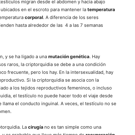
–
testículos migran desde el abdomen y hacia abajo
r ubicados en el escroto para mantener la
temperatura
 temperatura
corporal
. A diferencia de los seres
ienden hasta alrededor de las 4 a las 7 semanas
Razas
n, y se ha ligado a una
mutación genética
. Hay
sos raros, la criptorquidia se debe a una condición
oco frecuente, pero los hay. En la intersexualidad, hay
de
roductivo. Si la criptorquidia se asocia con la
iado a los tejidos reproductivos femeninos, o incluso
quidia, el testículo no puede hacer todo el viaje desde
llama el conducto inguinal. A veces, el testículo no se
omen.
Perros
ptorquidia. La
cirugía
no es tan simple como una
a, y es probable que lleve más tiempo de
recuperación
.