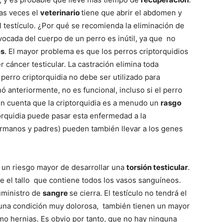
as veces el
veterinario
tiene que abrir el abdomen y
el testículo. ¿Por qué se recomienda la eliminación de
–
ivocada del cuerpo de un perro es inútil, ya que no
es
. El mayor problema es que los perros criptorquidios
cáncer testicular. La castración elimina toda
perro criptorquidia no debe ser utilizado para
ó anteriormente, no es funcional, incluso si el perro
Fotos
 en cuenta que la criptorquidia es a menudo un
rasgo
torquidia puede pasar esta enfermedad a la
hermanos y padres) pueden también llevar a los genes
de
n un riesgo mayor de desarrollar una
torsión testicular
.
ce el tallo que contiene todos los vasos sanguíneos.
uministro de
sangre
se cierra. El testículo no tendrá el
s una condición muy dolorosa, también tienen un mayor
mo hernias. Es obvio por tanto, que no hay ninguna