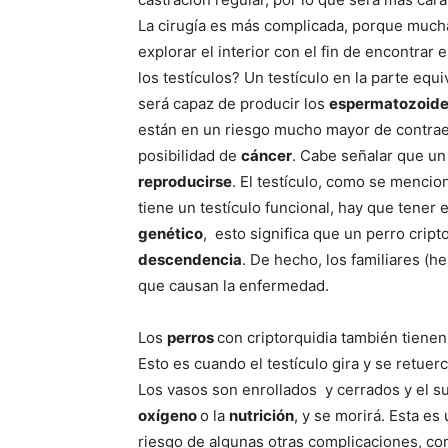
La cirugía es más complicada, porque much
explorar el interior con el fin de encontrar 
los testículos? Un testículo en la parte equ
será capaz de producir los
espermatozoid
están en un riesgo mucho mayor de contraer 
posibilidad de
cáncer
. Cabe señalar que un 
reproducirse
. El testículo, como se mencion
tiene un testículo funcional, hay que tener
genético
, esto significa que un perro crip
descendencia
. De hecho, los familiares (
que causan la enfermedad.
Los
perros
con criptorquidia también tiene
Esto es cuando el testículo gira y se retuer
Los vasos son enrollados y cerrados y el s
oxígeno
o la
nutrición
, y se morirá. Esta e
riesgo de algunas otras complicaciones, co