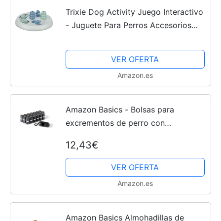
Trixie Dog Activity Juego Interactivo
- Juguete Para Perros Accesorios
Para Perros Dog Flip Board ø23x3
cm Niv 2
VER OFERTA
Amazon.es
Amazon Basics - Bolsas para
excrementos de perro con
dispensador y clip para correa (300
12,43€
bolsas)
VER OFERTA
Amazon.es
Amazon Basics Almohadillas de