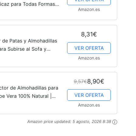
ficaz para Todas Formas
Amazon.es
s Fuerte, Productos de
8,31€
de Patas y Almohadillas
VER OFERTA
ara Subirse al Sofa y
quier Raza | con Aloe
Amazon.es
8,90€
9,57€
or de Almohadillas para
VER OFERTA
oe Vera 100% Natural |
a | Rápida Abrsorción |
Amazon.es
Amazon price updated:
5 agosto, 2026 8:38