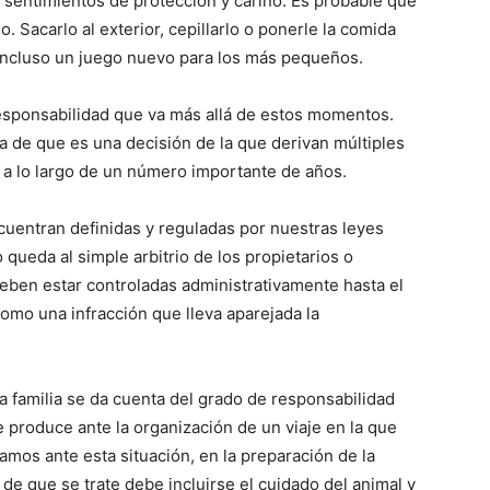
 sentimientos de protección y cariño. Es probable que
–
. Sacarlo al exterior, cepillarlo o ponerle la comida
incluso un juego nuevo para los más pequeños.
responsabilidad que va más allá de estos momentos.
a de que es una decisión de la que derivan múltiples
Razas
 a lo largo de un número importante de años.
cuentran definidas y reguladas por nuestras leyes
queda al simple arbitrio de los propietarios o
ben estar controladas administrativamente hasta el
de
omo una infracción que lleva aparejada la
 familia se da cuenta del grado de responsabilidad
 produce ante la organización de un viaje en la que
Perros
mos ante esta situación, en la preparación de la
de que se trate debe incluirse el cuidado del animal y