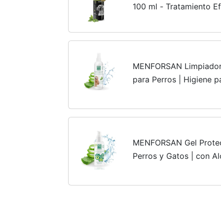
100 ml - Tratamiento E
Eczema, Detiene Picore
Cuidado - petDog...
MENFORSAN Limpiador 
para Perros | Higiene p
Cama | Spray para Cual
Vera 100% Natural |...
MENFORSAN Gel Protect
Perros y Gatos | con Al
Hidrata | Calma y repar
60ml