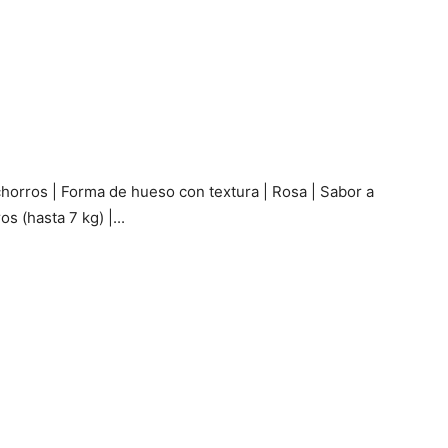
–
horros | Forma de hueso con textura | Rosa | Sabor a
Fotos
 (hasta 7 kg) |...
de