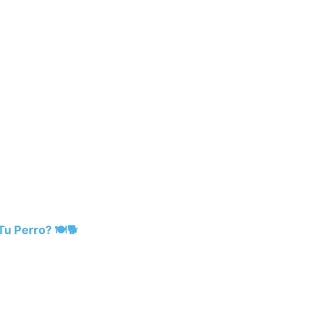
u Perro? 🍽️🐕