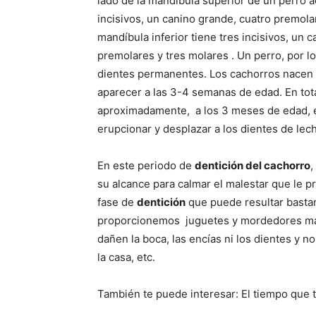
lado de la mandíbula superior de un perro a
incisivos, un canino grande, cuatro premol
mandíbula inferior tiene tres incisivos, un c
premolares y tres molares . Un perro, por l
dientes permanentes. Los cachorros nacen s
aparecer a las 3-4 semanas de edad. En tot
aproximadamente, a los 3 meses de edad, 
erupcionar y desplazar a los dientes de lec
En este periodo de
dentición del cachorro
,
su alcance para calmar el malestar que le p
fase de
dentición
que puede resultar basta
proporcionemos juguetes y mordedores mas
dañen la boca, las encías ni los dientes y 
la casa, etc.
También te puede interesar: El tiempo que t