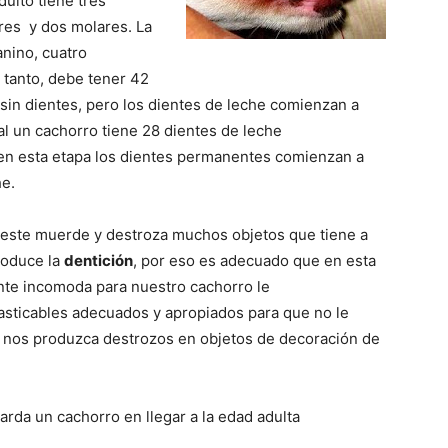
dulto tiene tres
–
ares y dos molares. La
anino, cuatro
o tanto, debe tener 42
in dientes, pero los dientes de leche comienzan a
al un cachorro tiene 28 dientes de leche
Razas
en esta etapa los dientes permanentes comienzan a
he.
 este muerde y destroza muchos objetos que tiene a
roduce la
dentición
, por eso es adecuado que en esta
de
nte incomoda para nuestro cachorro le
ticables adecuados y apropiados para que no le
no nos produzca destrozos en objetos de decoración de
Perros
arda un cachorro en llegar a la edad adulta