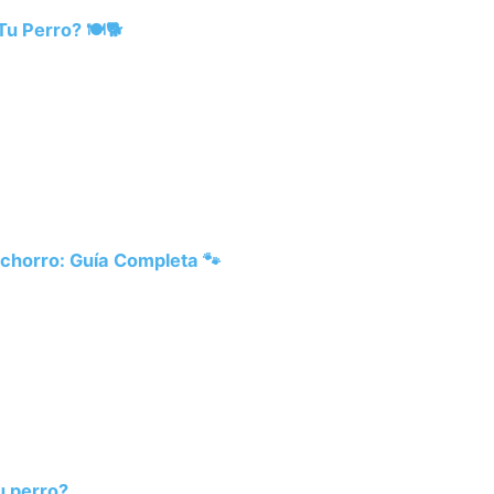
u Perro? 🍽️🐕
chorro: Guía Completa 🐾
u perro?