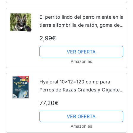
El perrito lindo del perro miente en la
tierra alfombrilla de ratón, goma de
pastor alemán alfombrilla de ratón
2,99€
VER OFERTA
Amazon.es
Hyaloral 10x12=120 comp para
Perros de Razas Grandes y Gigantes
| Suplemento para el dolor de
77,20€
Caderas, Articulaciones y Cartílagos
| Complemento Vitamínico...
VER OFERTA
Amazon.es