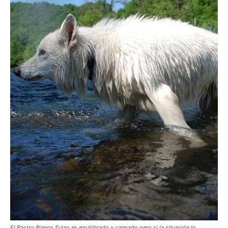
de
Perros
–
Fotos
de
El Pastor Blanco Suizo es equilibrado y calmado pero si la situación lo