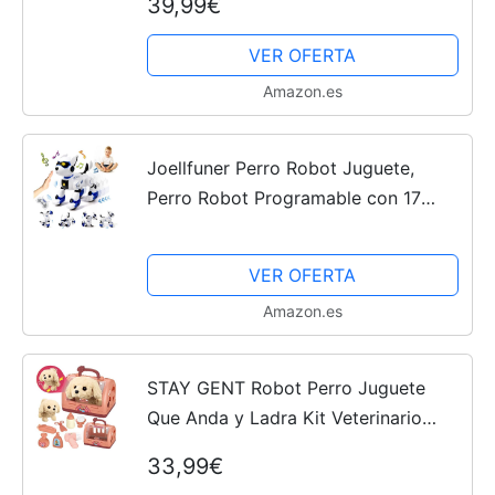
39,99€
Perro Robot Interactivos Perro
Juguetes Niños 3 4 5 6+ Años...
VER OFERTA
Amazon.es
Joellfuner Perro Robot Juguete,
Perro Robot Programable con 17
Funciones, Robot Juguete para Perro
con Canta Baila Programa Toca y
VER OFERTA
Sigue, Robot Juguete para...
Amazon.es
STAY GENT Robot Perro Juguete
Que Anda y Ladra Kit Veterinario
Juguete Aseo Perro 12Piezas
33,99€
Doctora Maletin Medicos Juguet