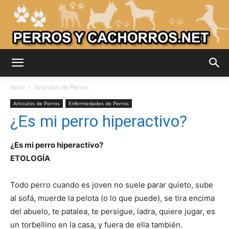
Adiestrar
Inicio
Articulos de Perros
Articulos de Perros
Enfermedades de Perros
¿Es mi perro hiperactivo?
Perros
¿Es mi perro hiperactivo?
ETOLOGÍA
–
Todo perro cuando es joven no suele parar quieto, sube
al sofá, muerde la pelota (o lo que puede), se tira encima
Razas
del abuelo, te patalea, te persigue, ladra, quiere jugar, es
un torbellino en la casa, y fuera de ella también.