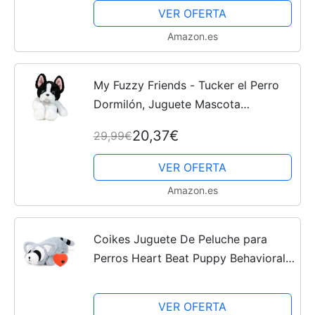
Jaulas Peluche Perrito Juguete Que...
VER OFERTA
Amazon.es
My Fuzzy Friends - Tucker el Perro
Dormilón, Juguete Mascota
interactiva, Perro Que se Duerme,
20,37€
29,99€
con reacciones y Sonidos, Suave,
blandito y Flexible, para...
VER OFERTA
Amazon.es
Coikes Juguete De Peluche para
Perros Heart Beat Puppy Behavioral
Aid Toy, Cachorros Recién Nacidos
Ansiedad De Separación De Ayuda
VER OFERTA
para Dormir, Mapache Gris