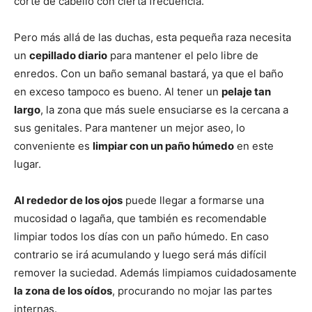
corte de cabello con cierta frecuencia.
de
Pero más allá de las duchas, esta pequeña raza necesita
un
cepillado diario
para mantener el pelo libre de
enredos. Con un baño semanal bastará, ya que el baño
en exceso tampoco es bueno. Al tener un
pelaje tan
Perros
largo
, la zona que más suele ensuciarse es la cercana a
sus genitales. Para mantener un mejor aseo, lo
conveniente es
limpiar con un paño húmedo
en este
–
lugar.
Al rededor de los ojos
puede llegar a formarse una
mucosidad o lagaña, que también es recomendable
Fotos
limpiar todos los días con un paño húmedo. En caso
contrario se irá acumulando y luego será más difícil
remover la suciedad. Además limpiamos cuidadosamente
de
la zona de los oídos
, procurando no mojar las partes
internas.