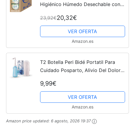
Higiénico Húmedo Desechable con
Extracto de Aloe Vera - Sin Alcohol -
20,32€
23,92€
Dermatológicamente Testado -
Paquete con 640 Toallitas...
VER OFERTA
Amazon.es
T2 Botella Peri Bidé Portatil Para
Cuidado Posparto, Alivio Del Dolor
Perineal - Exprimible 450ml Con
9,99€
Boquilla 60° - Bolsa De
Almacenamiento Lavable y de...
VER OFERTA
Amazon.es
Amazon price updated:
6 agosto, 2026 19:37