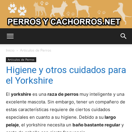
Adiestrar
Inicio
Articulos de Perros
Articulos de Perros
Higiene y otros cuidados para
Perros
el Yorkshire
El
yorkshire
es una
raza de perros
muy inteligente y una
–
excelente mascota. Sin embargo, tener un compañero de
estas características requiere de ciertos cuidados
especiales en cuanto a su higiene. Debido a su
largo
Razas
pelaje
, el yorkshire necesita un
baño bastante regular
y