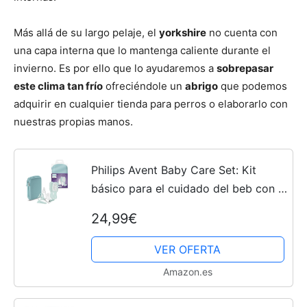
Más allá de su largo pelaje, el
yorkshire
no cuenta con
Cachorros
una capa interna que lo mantenga caliente durante el
invierno. Es por ello que lo ayudaremos a
sobrepasar
este clima tan frío
ofreciéndole un
abrigo
que podemos
adquirir en cualquier tienda para perros o elaborarlo con
nuestras propias manos.
Philips Avent Baby Care Set: Kit
básico para el cuidado del beb con 9
accesorios; cortaúñas, tijeras, 3 limas
24,99€
de uñas, peine, cepillo, aspirador
nasal y...
VER OFERTA
Amazon.es