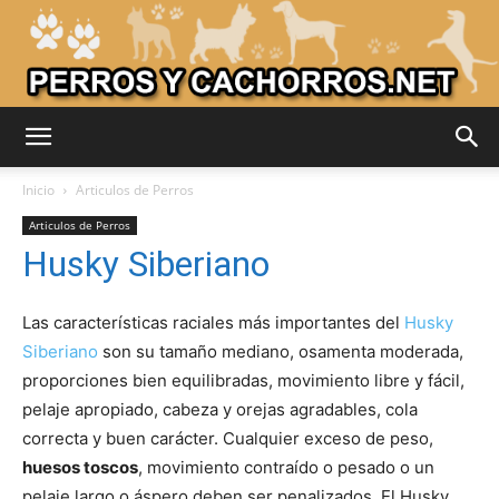
Adiestrar
Inicio
Articulos de Perros
Articulos de Perros
Husky Siberiano
Perros
Las características raciales más importantes del
Husky
Siberiano
son su tamaño mediano, osamenta moderada,
–
proporciones bien equilibradas, movimiento libre y fácil,
pelaje apropiado, cabeza y orejas agradables, cola
correcta y buen carácter. Cualquier exceso de peso,
Razas
huesos toscos
, movimiento contraído o pesado o un
pelaje largo o áspero deben ser penalizados. El Husky