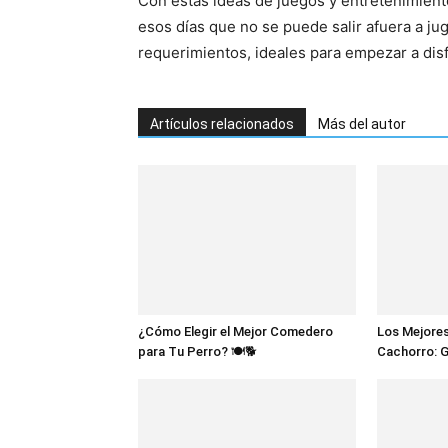
Con estas ideas de juegos y entretenimiento
esos días que no se puede salir afuera a ju
requerimientos, ideales para empezar a dis
Artículos relacionados
Más del autor
¿Cómo Elegir el Mejor Comedero
Los Mejores
para Tu Perro? 🍽️🐕
Cachorro: 