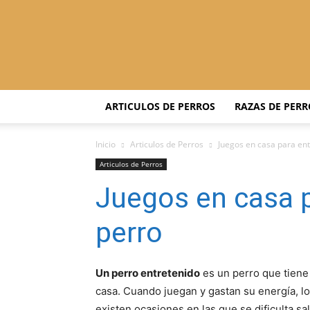
ARTICULOS DE PERROS
RAZAS DE PERR
Inicio
Articulos de Perros
Juegos en casa para ent
Articulos de Perros
Juegos en casa p
perro
Un perro entretenido
es un perro que tiene
casa. Cuando juegan y gastan su energía, lo
existen ocasiones en las que se dificulta sal