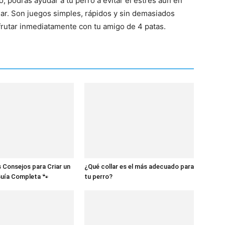
, podrás ayudar a tu perro a evitar el estrés aún en
gar. Son juegos simples, rápidos y sin demasiados
frutar inmediatamente con tu amigo de 4 patas.
 Consejos para Criar un
¿Qué collar es el más adecuado para
Guía Completa 🐾
tu perro?