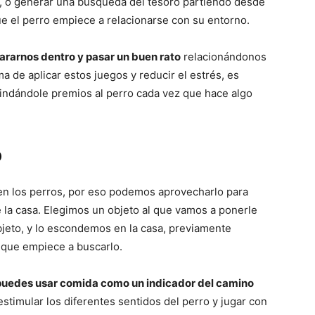
na, o generar una búsqueda del tesoro partiendo desde
–
ue el perro empiece a relacionarse con su entorno.
ararnos dentro y pasar un buen rato
relacionándonos
a de aplicar estos juegos y reducir el estrés, es
rindándole premios al perro cada vez que hace algo
Fotos
o
 en los perros, por eso podemos aprovecharlo para
de
 la casa. Elegimos un objeto al que vamos a ponerle
bjeto, y lo escondemos en la casa, previamente
a que empiece a buscarlo.
puedes usar comida como un indicador del camino
Cachorros
estimular los diferentes sentidos del perro y jugar con