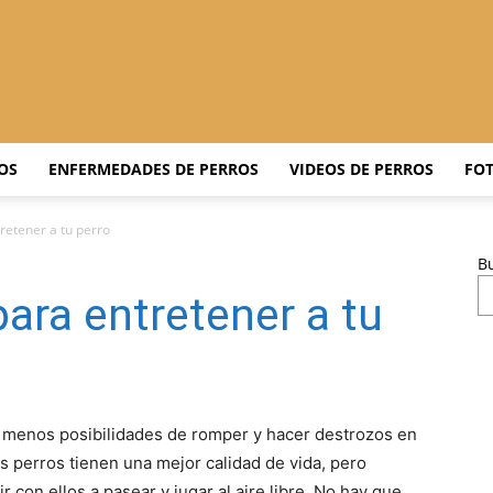
Adiestrar
OS
ENFERMEDADES DE PERROS
VIDEOS DE PERROS
FOT
retener a tu perro
B
Perros
ara entretener a tu
–
 menos posibilidades de romper y hacer destrozos en
s perros tienen una mejor calidad de vida, pero
ir con ellos a pasear y jugar al aire libre. No hay que