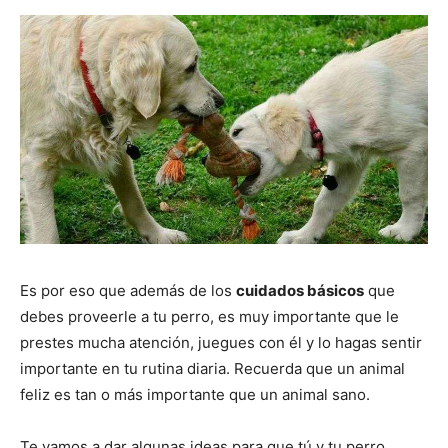
de
Perros
–
Es por eso que además de los
cuidados básicos
que
debes proveerle a tu perro, es muy importante que le
Fotos
prestes mucha atención, juegues con él y lo hagas sentir
importante en tu rutina diaria. Recuerda que un animal
feliz es tan o más importante que un animal sano.
de
Te vamos a dar algunas ideas para que tú y tu perro