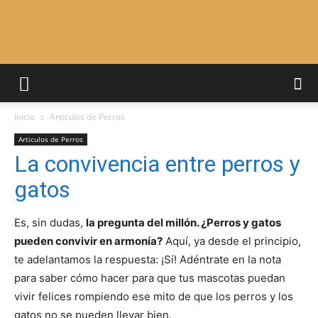
Adiestrar
Inicio
Articulos de Perros
Perros
Articulos de Perros
La convivencia entre perros y
gatos
–
Es, sin dudas,
la pregunta del millón. ¿Perros y gatos
pueden convivir en armonía?
Aquí, ya desde el principio,
Razas
te adelantamos la respuesta: ¡Sí! Adéntrate en la nota
para saber cómo hacer para que tus mascotas puedan
vivir felices rompiendo ese mito de que los perros y los
gatos no se pueden llevar bien.