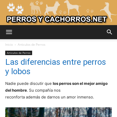
Adiestrar
Inicio
Articulos de Perros
Articulos de Perros
Las diferencias entre perros
Perros
y lobos
Nadie puede discutir que
los perros son el mejor amigo
–
del hombre
. Su compañía nos
reconforta además de darnos un amor inmenso.
Razas