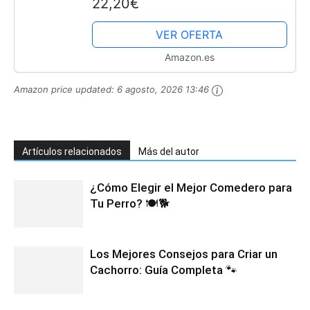
22,20€
| Reduce el exceso de peso y
fortalece la saturación |...
VER OFERTA
Amazon.es
Amazon price updated:
6 agosto, 2026 13:46
Artículos relacionados
Más del autor
¿Cómo Elegir el Mejor Comedero para
Tu Perro? 🍽️🐕
Los Mejores Consejos para Criar un
Cachorro: Guía Completa 🐾