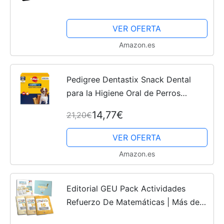
comportamiento para niños a Partir
de 3 años
VER OFERTA
Amazon.es
Pedigree Dentastix Snack Dental
para la Higiene Oral de Perros
Medianos (1 Pack de 56ud)
14,77€
21,20€
VER OFERTA
Amazon.es
Editorial GEU Pack Actividades
Refuerzo De Matemáticas | Más de
360 ejercicios Para Aprender y