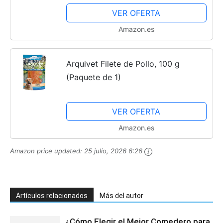
Repasar | En 5º De Primaria |
VER OFERTA
Números Romanos, Decimales,...
Amazon.es
Arquivet Filete de Pollo, 100 g
(Paquete de 1)
VER OFERTA
Amazon.es
Amazon price updated:
25 julio, 2026 6:26
Artículos relacionados
Más del autor
¿Cómo Elegir el Mejor Comedero para