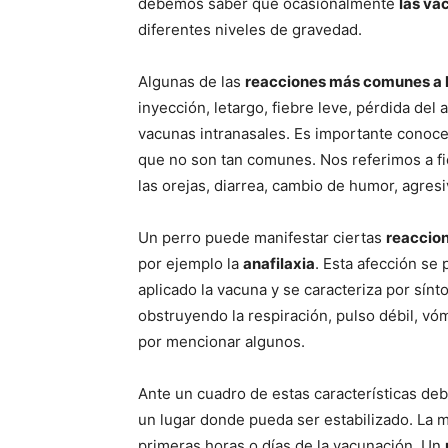
debemos saber que ocasionalmente
las va
diferentes niveles de gravedad.
Algunas de las
reacciones más comunes a 
inyección, letargo, fiebre leve, pérdida del
vacunas intranasales. Es importante conoce
que no son tan comunes. Nos referimos a fi
las orejas, diarrea, cambio de humor, agresi
Un perro puede manifestar ciertas
reaccion
por ejemplo la
anafilaxia
. Esta afección se
aplicado la vacuna y se caracteriza por sín
obstruyendo la respiración, pulso débil, vóm
por mencionar algunos.
Ante un cuadro de estas características de
un lugar donde pueda ser estabilizado. La m
primeras horas o días de la vacunación. Un