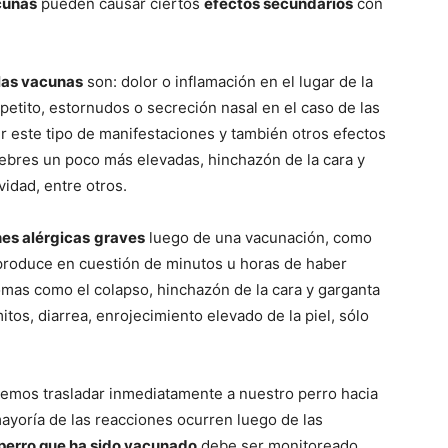
–
cunas
pueden causar ciertos
efectos secundarios
con
las vacunas
son: dolor o inflamación en el lugar de la
 apetito, estornudos o secreción nasal en el caso de las
Razas
r este tipo de manifestaciones y también otros efectos
ebres un poco más elevadas, hinchazón de la cara y
vidad, entre otros.
es alérgicas
graves
luego de una vacunación, como
de
 produce en cuestión de minutos u horas de haber
tomas como el colapso, hinchazón de la cara y garganta
itos, diarrea, enrojecimiento elevado de la piel, sólo
Perros
bemos trasladar inmediatamente a nuestro perro hacia
ayoría de las reacciones ocurren luego de las
perro que ha sido vacunado
debe ser monitoreado