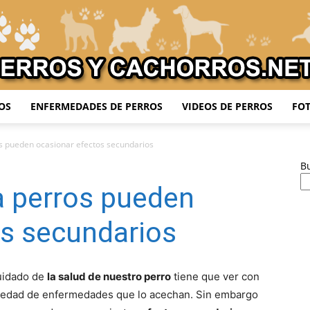
OS
ENFERMEDADES DE PERROS
VIDEOS DE PERROS
FOT
Adiestrar
s pueden ocasionar efectos secundarios
B
a perros pueden
Perros
os secundarios
uidado de
la salud de nuestro perro
tiene que ver con
riedad de enfermedades que lo acechan. Sin embargo