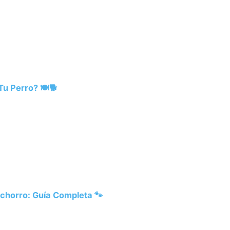
u Perro? 🍽️🐕
chorro: Guía Completa 🐾