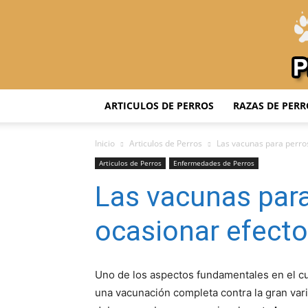
ARTICULOS DE PERROS
RAZAS DE PERR
Inicio
Articulos de Perros
Las vacunas para perro
Articulos de Perros
Enfermedades de Perros
Las vacunas par
ocasionar efect
Uno de los aspectos fundamentales en el c
una vacunación completa contra la gran va