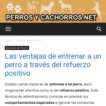
Adiestrar
Inicio
Articulos de Perros
Articulos de Perros
Las ventajas de entrenar a un
Perros
perro a través del refuerzo
positivo
–
Existen varias maneras de
entrenar a un perro
, pero
ninguna tan efectiva como la del
refuerzo positivo
. Esta
técnica de adiestramiento consiste en premiar los
Razas
comportamientos esperados
e ignorar las conductas