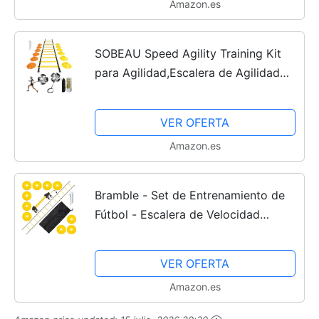
Amazon.es
SOBEAU Speed ​​Agility Training Kit
para Agilidad,Escalera de Agilidad
6M,12 Conos Deportivos y
paracaídas de Resistencia de
VER OFERTA
Entrenamiento,Equipo de...
Amazon.es
Bramble - Set de Entrenamiento de
Fútbol - Escalera de Velocidad
Coordinación y Agilidad de 12
Peldaños (6m) Incluye 10 Conos más
VER OFERTA
4 Clavijas/Escalera Fútbol...
Amazon.es