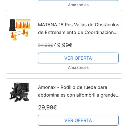
Amazon.es
MATANA 18 Pcs Vallas de Obstáculos
de Entrenamiento de Coordinación
Ajustable - Set de 12 Conos y 6
49,99€
54,99€
Palos - Ideal para Deportes : Fútbol y
Entrenamiento del...
VER OFERTA
Amazon.es
Amonax - Rodillo de rueda para
abdominales con alfombrilla grande
para ejercitar abdominales, doble
29,99€
rueda con modos de entrenamiento
de fuerza dual en el...
VER OFERTA