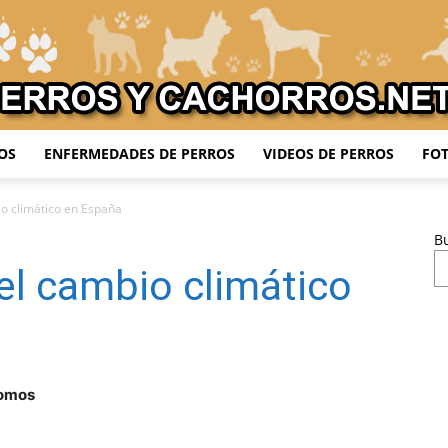
OS
ENFERMEDADES DE PERROS
VIDEOS DE PERROS
FOT
Adiestrar
io climático en España
B
el cambio climático
Perros
tomos