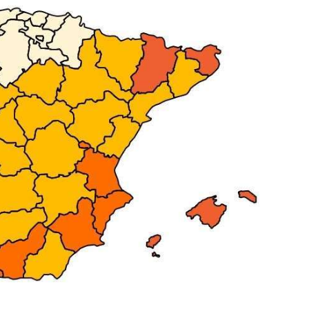
–
Razas
de
Perros