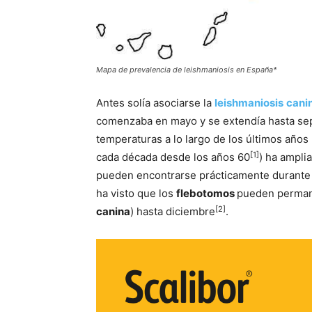
Mapa de prevalencia de leishmaniosis en España*
Antes solía asociarse la
leishmaniosis
cani
comenzaba en mayo y se extendía hasta sep
temperaturas a lo largo de los últimos año
[1]
cada década desde los años 60
) ha ampli
pueden encontrarse prácticamente durante t
ha visto que los
flebotomos
pueden permane
[2]
canina
) hasta diciembre
.