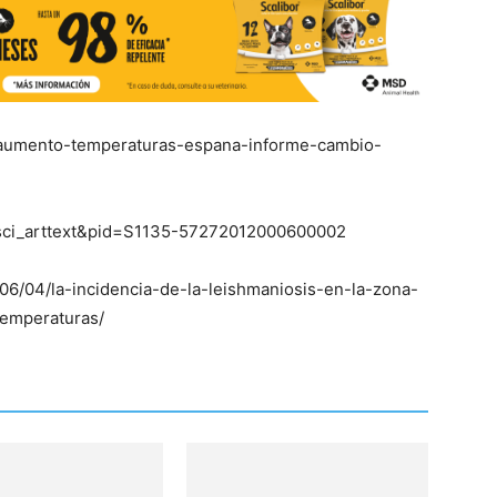
aumento-temperaturas-espana-informe-cambio-
ipt=sci_arttext&pid=S1135-57272012000600002
6/04/la-incidencia-de-la-leishmaniosis-en-la-zona-
temperaturas/