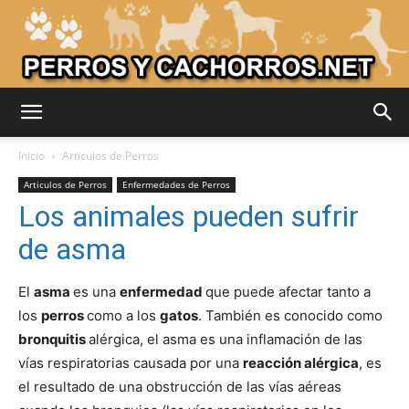
Adiestrar
Inicio
Articulos de Perros
Articulos de Perros
Enfermedades de Perros
Los animales pueden sufrir
Perros
de asma
El
asma
es una
enfermedad
que puede afectar tanto a
–
los
perros
como a los
gatos
. También es conocido como
bronquitis
alérgica, el asma es una inflamación de las
vías respiratorias causada por una
reacción alérgica
, es
Razas
el resultado de una obstrucción de las vías aéreas