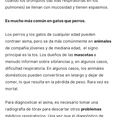
cuando los bronquios (las vías respiratorias en los
pulmones) se llenan con mucosidad y tienen espasmos.
de
Es mucho más común en gatos que perros.
Los perros y los gatos de cualquier edad pueden
Perros
contraer asma, pero se da más comúnmente en
animales
de compañía jóvenes y de mediana edad, el signo
principal es la tos. Los dueños de las
mascotas
a
–
menudo informan sobre sibilancias y, en algunos casos,
dificultad respiratoria. En algunos casos, los animales
domésticos pueden convertirse en letargo y dejar de
comer, lo que resulta en la pérdida de peso. Rara vez es
Fotos
mortal.
Para diagnosticar el asma, es necesario tomar una
de
radiografía de tórax para descartar otros
problemas
médicos respiratorios. Una vez que el diagnóstico de