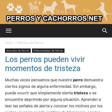
Adiestrar
Inicio
Articulos de Perros
Articulos de Perros
Enfermedades de Perros
Los perros pueden vivir
Perros
momentos de tristeza
Muchas veces pensamos que nuestro
perro
demuestra
–
ciertos signos de alguna enfermedad. Sin embargo,
puede ocurrir que simplemente sienta
tristeza
o se
encuentre deprimido por alguna situación. Aprender a
Razas
leer las señales de alerta y conocer los motivos por los