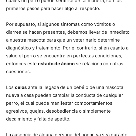
cuales un perro puede sentirse de tal manera, son los
primeros pasos para hacer algo al respecto.
de
Por supuesto, si algunos síntomas como vómitos o
diarrea se hacen presentes, debemos llevar de inmediato
a nuestra mascota para que un veterinario determine
Perros
diagnóstico y tratamiento. Por el contrario, si en cuanto a
salud el perro se encuentra en perfectas condiciones,
entonces este
estado de ánimo
se relaciona con otras
–
cuestiones.
Los
celos
ante la llegada de un bebé o de una mascota
nueva a casa pueden cambiar la conducta de cualquier
Fotos
perro, el cual puede manifestar comportamientos
agresivos, quejas, desobediencia o simplemente
decaimiento y falta de apetito.
de
La ausencia de alguna persona del hogar, ya sea durante