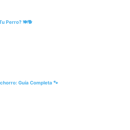
u Perro? 🍽️🐕
chorro: Guía Completa 🐾