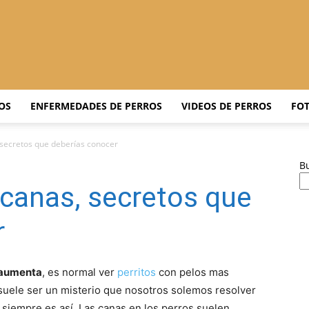
Adiestrar
OS
ENFERMEDADES DE PERROS
VIDEOS DE PERROS
FOT
 secretos que deberías conocer
B
Perros
 canas, secretos que
r
–
 aumenta
, es normal ver
perritos
con pelos mas
 suele ser un misterio que nosotros solemos resolver
 siempre es así. Las canas en los perros suelen