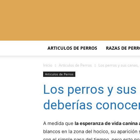
ARTICULOS DE PERROS
RAZAS DE PERR
Inicio
Articulos de Perros
Los perros y sus canas,
Articulos de Perros
Los perros y sus
deberías conoce
A medida que
la esperanza de vida canina
blancos en la zona del hocico, su aparición
con el simple paso del tiempo, pero esto no