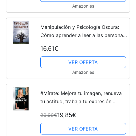
Amazon.es
Manipulación y Psicología Oscura:
Cómo aprender a leer a las personas,
detectar la manipulación emocional
16,61€
encubierta, detectar el engaño y
defenderse del...
VER OFERTA
Amazon.es
#Mírate: Mejora tu imagen, renueva
tu actitud, trabaja tu expresión
(Divulgación)
19,85€
20,90€
VER OFERTA