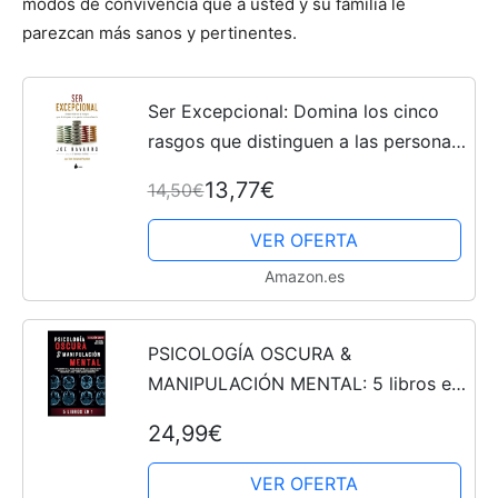
modos de convivencia que a usted y su familia le
parezcan más sanos y pertinentes.
Ser Excepcional: Domina los cinco
rasgos que distinguen a las personas
extraordinarias (SIN COLECCION)
13,77€
14,50€
VER OFERTA
Amazon.es
PSICOLOGÍA OSCURA &
MANIPULACIÓN MENTAL: 5 libros en
1 | Los Rasgos de la Psicología
24,99€
Oscura | La Manipulación Mental | La
PNL y Persuasión | Terapia...
VER OFERTA