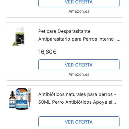
VER OFERTA
Amazon.es
Peticare Desparasitante
Antiparasitario para Perros Interno |
Polvo de Hierbas | Remedio 100%
16,60€
Natural con Curcuma y Tomillo
contra Gusanos Intestinales,...
VER OFERTA
Amazon.es
Antibióticos naturales para perros -
60ML Perro Antibióticos Apoya el
Alivio de la Picor de la Piel - Alivio de
la Alergia del Perro - Apoyo
VER OFERTA
inmunológico del...