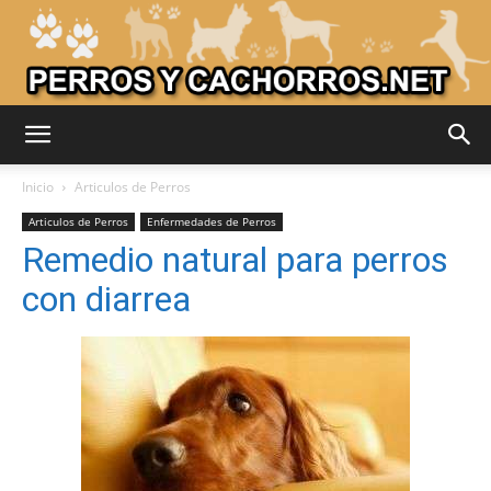
Adiestrar
Inicio
Articulos de Perros
Articulos de Perros
Enfermedades de Perros
Remedio natural para perros
Perros
con diarrea
–
Razas