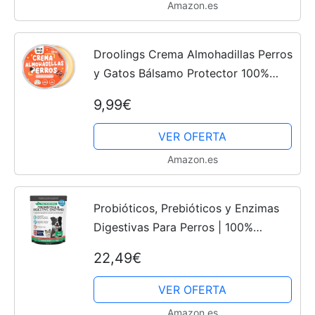
Amazon.es
Droolings Crema Almohadillas Perros
y Gatos Bálsamo Protector 100%
Natural para Patas y Nariz con 60ml
9,99€
VER OFERTA
Amazon.es
Probióticos, Prebióticos y Enzimas
Digestivas Para Perros | 100%
Natural 140g | Para Calmar el
22,49€
Estómago, la Digestión Mejorar la
Inmunidad las Deposiciones y...
VER OFERTA
Amazon.es