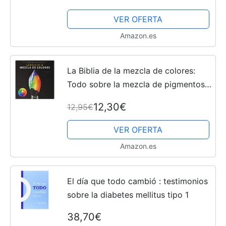
VER OFERTA
Amazon.es
La Biblia de la mezcla de colores:
Todo sobre la mezcla de pigmentos
para pintar el óleo, al acrílico,a la
12,30€
12,95€
acuarela, al temple, al pastel, a lápiz
y a ... a...
VER OFERTA
Amazon.es
El día que todo cambió : testimonios
sobre la diabetes mellitus tipo 1
38,70€