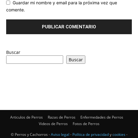
Guardar mi nombre y email para la próxima vez que
comente.
Buscar
Buscar
Articulos de Perros
Razas de Perros
Enfermedades de Perros
Videos de Perros
Fotos de Perros
© Perros y Cachorros -
Aviso legal
-
Política de privacidad
y
cookies
-