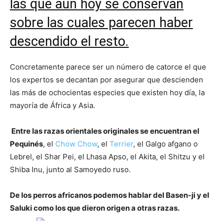
las que aún hoy se conservan
sobre las cuales parecen haber
de
descendido el resto.
Concretamente parece ser un número de catorce el que
Perros
los expertos se decantan por asegurar que descienden
las más de ochocientas especies que existen hoy día, la
mayoría de África y Asia.
–
Entre las razas orientales originales se encuentran el
Pequinés
, el
Chow Chow
, el
Terrier
, el Galgo afgano o
Lebrel, el Shar Pei, el Lhasa Apso, el Akita, el Shitzu y el
Fotos
Shiba Inu, junto al Samoyedo ruso.
De los perros africanos podemos hablar del Basen-ji y el
de
Saluki como los que dieron origen a otras razas.