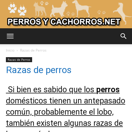
Adiestrar
Inicio
Razas de Perros
Razas de Perros
Razas de perros
Perros
Si bien es sabido que los
perros
–
domésticos tienen un antepasado
común, probablemente el lobo,
Razas
también existen algunas razas de