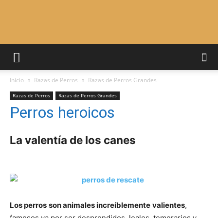
Adiestrar
Inicio
Razas de Perros
Razas de Perros Grandes
Perros
Razas de Perros
Razas de Perros Grandes
Perros heroicos
–
La valentía de los canes
Razas
Los perros
son animales increíblemente
valientes
,
famosos ya por ser desprendidos, leales, temerarios y