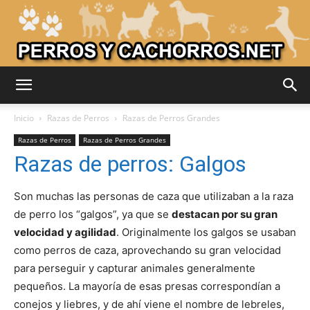
Adiestrar
Inicio
Razas de Perros
Razas de Perros Grandes
Razas de Perros
Razas de Perros Grandes
Razas de perros: Galgos
Perros
Son muchas las personas de caza que utilizaban a la raza
de perro los “galgos”, ya que se
destacan por su gran
–
velocidad y agilidad
. Originalmente los galgos se usaban
como perros de caza, aprovechando su gran velocidad
para perseguir y capturar animales generalmente
Razas
pequeños. La mayoría de esas presas correspondían a
conejos y liebres, y de ahí viene el nombre de lebreles,