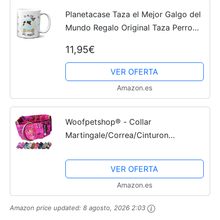
Planetacase Taza el Mejor Galgo del
Mundo Regalo Original Taza Perro
Ceramica 330 mL
11,95€
VER OFERTA
Amazon.es
Woofpetshop® - Collar
Martingale/Correa/Cinturon
Seguridad para Perro Galgo
Greyhound - Hecho a Mano en
VER OFERTA
España Modelo (Sonar Fux)
Amazon.es
Amazon price updated:
8 agosto, 2026 2:03