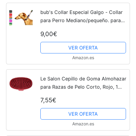
bub's Collar Especial Galgo - Collar
para Perro Mediano/pequeño. para
Todo Tipo de Razas de Perro y
9,00€
Especialmente para Galgos
(Comprobar tamaño: Cuello 22 a...
VER OFERTA
Amazon.es
Le Salon Cepillo de Goma Almohazar
para Razas de Pelo Corto, Rojo, 1
Unidad (Paquete de 1)
7,55€
VER OFERTA
Amazon.es